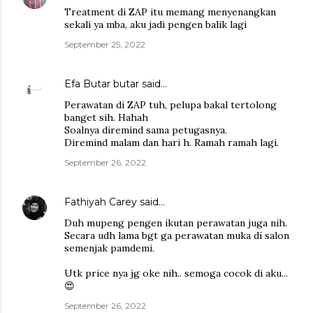
Treatment di ZAP itu memang menyenangkan
sekali ya mba, aku jadi pengen balik lagi
September 25, 2022
Efa Butar butar
said…
Perawatan di ZAP tuh, pelupa bakal tertolong
banget sih. Hahah
Soalnya diremind sama petugasnya.
Diremind malam dan hari h. Ramah ramah lagi.
September 26, 2022
Fathiyah Carey
said…
Duh mupeng pengen ikutan perawatan juga nih.
Secara udh lama bgt ga perawatan muka di salon
semenjak pamdemi.
Utk price nya jg oke nih.. semoga cocok di aku...
😍
September 26, 2022