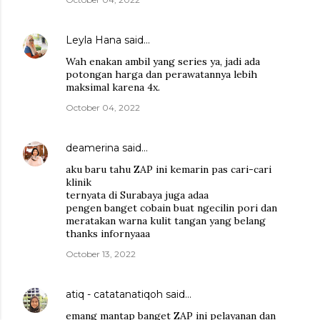
Leyla Hana
said…
Wah enakan ambil yang series ya, jadi ada
potongan harga dan perawatannya lebih
maksimal karena 4x.
October 04, 2022
deamerina
said…
aku baru tahu ZAP ini kemarin pas cari-cari
klinik
ternyata di Surabaya juga adaa
pengen banget cobain buat ngecilin pori dan
meratakan warna kulit tangan yang belang
thanks infornyaaa
October 13, 2022
atiq - catatanatiqoh
said…
emang mantap banget ZAP ini pelayanan dan