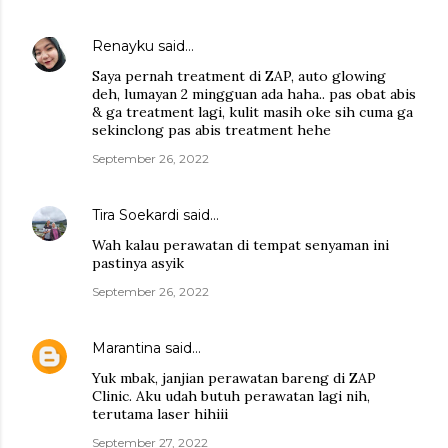
Renayku
said…
Saya pernah treatment di ZAP, auto glowing
deh, lumayan 2 mingguan ada haha.. pas obat abis
& ga treatment lagi, kulit masih oke sih cuma ga
sekinclong pas abis treatment hehe
September 26, 2022
Tira Soekardi
said…
Wah kalau perawatan di tempat senyaman ini
pastinya asyik
September 26, 2022
Marantina
said…
Yuk mbak, janjian perawatan bareng di ZAP
Clinic. Aku udah butuh perawatan lagi nih,
terutama laser hihiii
September 27, 2022