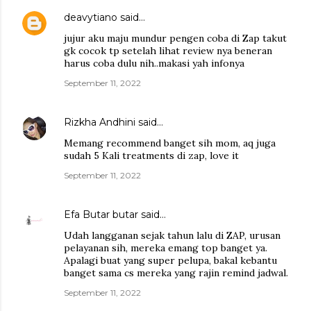
deavytiano
said…
jujur aku maju mundur pengen coba di Zap takut
gk cocok tp setelah lihat review nya beneran
harus coba dulu nih..makasi yah infonya
September 11, 2022
Rizkha Andhini
said…
Memang recommend banget sih mom, aq juga
sudah 5 Kali treatments di zap, love it
September 11, 2022
Efa Butar butar
said…
Udah langganan sejak tahun lalu di ZAP, urusan
pelayanan sih, mereka emang top banget ya.
Apalagi buat yang super pelupa, bakal kebantu
banget sama cs mereka yang rajin remind jadwal.
September 11, 2022