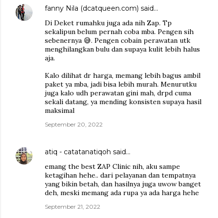
fanny Nila (dcatqueen.com)
said…
Di Deket rumahku juga ada nih Zap. Tp
sekalipun belum pernah coba mba. Pengen sih
sebenernya 😅. Pengen cobain perawatan utk
menghilangkan bulu dan supaya kulit lebih halus
aja.
Kalo dilihat dr harga, memang lebih bagus ambil
paket ya mba, jadi bisa lebih murah. Menurutku
juga kalo udh perawatan gini mah, drpd cuma
sekali datang, ya mending konsisten supaya hasil
maksimal
September 20, 2022
atiq - catatanatiqoh
said…
emang the best ZAP Clinic nih, aku sampe
ketagihan hehe.. dari pelayanan dan tempatnya
yang bikin betah, dan hasilnya juga uwow banget
deh, meski memang ada rupa ya ada harga hehe
September 21, 2022