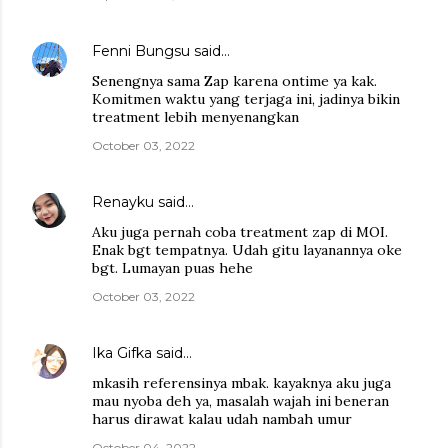
Fenni Bungsu
said…
Senengnya sama Zap karena ontime ya kak.
Komitmen waktu yang terjaga ini, jadinya bikin
treatment lebih menyenangkan
October 03, 2022
Renayku
said…
Aku juga pernah coba treatment zap di MOI.
Enak bgt tempatnya. Udah gitu layanannya oke
bgt. Lumayan puas hehe
October 03, 2022
Ika Gifka
said…
mkasih referensinya mbak. kayaknya aku juga
mau nyoba deh ya, masalah wajah ini beneran
harus dirawat kalau udah nambah umur
October 04, 2022