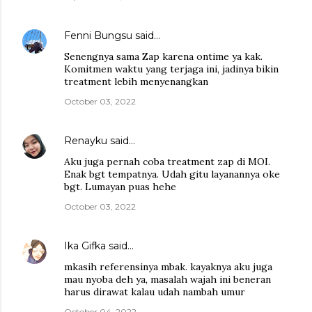
Fenni Bungsu
said…
Senengnya sama Zap karena ontime ya kak.
Komitmen waktu yang terjaga ini, jadinya bikin
treatment lebih menyenangkan
October 03, 2022
Renayku
said…
Aku juga pernah coba treatment zap di MOI.
Enak bgt tempatnya. Udah gitu layanannya oke
bgt. Lumayan puas hehe
October 03, 2022
Ika Gifka
said…
mkasih referensinya mbak. kayaknya aku juga
mau nyoba deh ya, masalah wajah ini beneran
harus dirawat kalau udah nambah umur
October 04, 2022