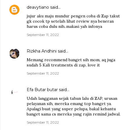
deavytiano
said…
jujur aku maju mundur pengen coba di Zap takut
gk cocok tp setelah lihat review nya beneran
harus coba dulu nih..makasi yah infonya
September 11, 2022
Rizkha Andhini
said…
Memang recommend banget sih mom, aq juga
sudah 5 Kali treatments di zap, love it
September 11, 2022
Efa Butar butar
said…
Udah langganan sejak tahun lalu di ZAP, urusan
pelayanan sih, mereka emang top banget ya.
Apalagi buat yang super pelupa, bakal kebantu
banget sama cs mereka yang rajin remind jadwal.
September 11, 2022