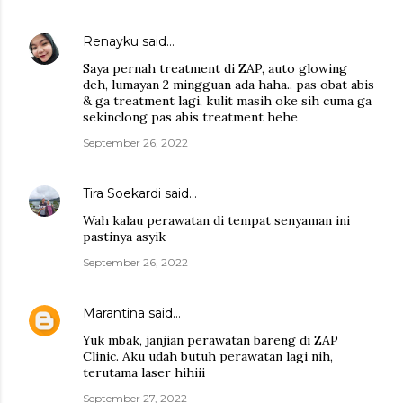
Renayku
said…
Saya pernah treatment di ZAP, auto glowing
deh, lumayan 2 mingguan ada haha.. pas obat abis
& ga treatment lagi, kulit masih oke sih cuma ga
sekinclong pas abis treatment hehe
September 26, 2022
Tira Soekardi
said…
Wah kalau perawatan di tempat senyaman ini
pastinya asyik
September 26, 2022
Marantina
said…
Yuk mbak, janjian perawatan bareng di ZAP
Clinic. Aku udah butuh perawatan lagi nih,
terutama laser hihiii
September 27, 2022