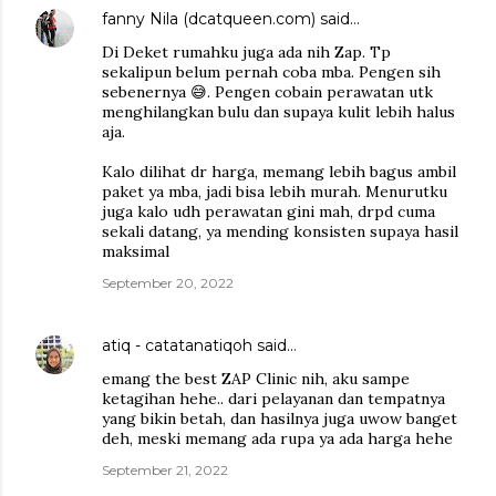
fanny Nila (dcatqueen.com)
said…
Di Deket rumahku juga ada nih Zap. Tp
sekalipun belum pernah coba mba. Pengen sih
sebenernya 😅. Pengen cobain perawatan utk
menghilangkan bulu dan supaya kulit lebih halus
aja.
Kalo dilihat dr harga, memang lebih bagus ambil
paket ya mba, jadi bisa lebih murah. Menurutku
juga kalo udh perawatan gini mah, drpd cuma
sekali datang, ya mending konsisten supaya hasil
maksimal
September 20, 2022
atiq - catatanatiqoh
said…
emang the best ZAP Clinic nih, aku sampe
ketagihan hehe.. dari pelayanan dan tempatnya
yang bikin betah, dan hasilnya juga uwow banget
deh, meski memang ada rupa ya ada harga hehe
September 21, 2022