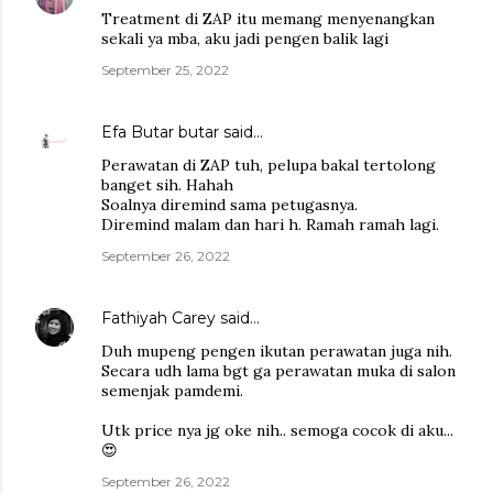
Treatment di ZAP itu memang menyenangkan
sekali ya mba, aku jadi pengen balik lagi
September 25, 2022
Efa Butar butar
said…
Perawatan di ZAP tuh, pelupa bakal tertolong
banget sih. Hahah
Soalnya diremind sama petugasnya.
Diremind malam dan hari h. Ramah ramah lagi.
September 26, 2022
Fathiyah Carey
said…
Duh mupeng pengen ikutan perawatan juga nih.
Secara udh lama bgt ga perawatan muka di salon
semenjak pamdemi.
Utk price nya jg oke nih.. semoga cocok di aku...
😍
September 26, 2022