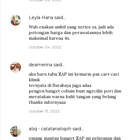
Leyla Hana
said…
Wah enakan ambil yang series ya, jadi ada
potongan harga dan perawatannya lebih
maksimal karena 4x.
October 04, 2022
deamerina
said…
aku baru tahu ZAP ini kemarin pas cari-cari
klinik
ternyata di Surabaya juga adaa
pengen banget cobain buat ngecilin pori dan
meratakan warna kulit tangan yang belang
thanks infornyaaa
October 13, 2022
atiq - catatanatiqoh
said…
emang mantap banget ZAP ini pelayanan dan