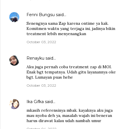
Fenni Bungsu
said…
Senengnya sama Zap karena ontime ya kak.
Komitmen waktu yang terjaga ini, jadinya bikin
treatment lebih menyenangkan
October 03, 2022
Renayku
said…
Aku juga pernah coba treatment zap di MOI.
Enak bgt tempatnya. Udah gitu layanannya oke
bgt. Lumayan puas hehe
October 03, 2022
Ika Gifka
said…
mkasih referensinya mbak. kayaknya aku juga
mau nyoba deh ya, masalah wajah ini beneran
harus dirawat kalau udah nambah umur
October 04, 2022