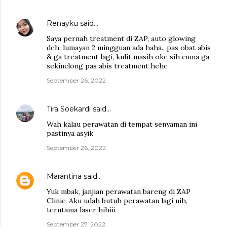
Renayku
said…
Saya pernah treatment di ZAP, auto glowing
deh, lumayan 2 mingguan ada haha.. pas obat abis
& ga treatment lagi, kulit masih oke sih cuma ga
sekinclong pas abis treatment hehe
September 26, 2022
Tira Soekardi
said…
Wah kalau perawatan di tempat senyaman ini
pastinya asyik
September 26, 2022
Marantina
said…
Yuk mbak, janjian perawatan bareng di ZAP
Clinic. Aku udah butuh perawatan lagi nih,
terutama laser hihiii
September 27, 2022