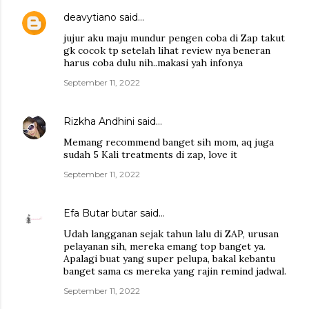
deavytiano
said…
jujur aku maju mundur pengen coba di Zap takut
gk cocok tp setelah lihat review nya beneran
harus coba dulu nih..makasi yah infonya
September 11, 2022
Rizkha Andhini
said…
Memang recommend banget sih mom, aq juga
sudah 5 Kali treatments di zap, love it
September 11, 2022
Efa Butar butar
said…
Udah langganan sejak tahun lalu di ZAP, urusan
pelayanan sih, mereka emang top banget ya.
Apalagi buat yang super pelupa, bakal kebantu
banget sama cs mereka yang rajin remind jadwal.
September 11, 2022