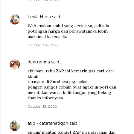
Leyla Hana
said…
Wah enakan ambil yang series ya, jadi ada
potongan harga dan perawatannya lebih
maksimal karena 4x.
October 04, 2022
deamerina
said…
aku baru tahu ZAP ini kemarin pas cari-cari
klinik
ternyata di Surabaya juga adaa
pengen banget cobain buat ngecilin pori dan
meratakan warna kulit tangan yang belang
thanks infornyaaa
October 13, 2022
atiq - catatanatiqoh
said…
emang mantap banget ZAP ini pelayanan dan