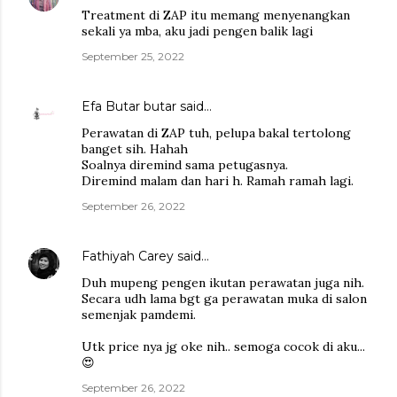
Treatment di ZAP itu memang menyenangkan
sekali ya mba, aku jadi pengen balik lagi
September 25, 2022
Efa Butar butar
said…
Perawatan di ZAP tuh, pelupa bakal tertolong
banget sih. Hahah
Soalnya diremind sama petugasnya.
Diremind malam dan hari h. Ramah ramah lagi.
September 26, 2022
Fathiyah Carey
said…
Duh mupeng pengen ikutan perawatan juga nih.
Secara udh lama bgt ga perawatan muka di salon
semenjak pamdemi.
Utk price nya jg oke nih.. semoga cocok di aku...
😍
September 26, 2022