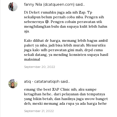
fanny Nila (dcatqueen.com)
said…
Di Deket rumahku juga ada nih Zap. Tp
sekalipun belum pernah coba mba. Pengen sih
sebenernya 😅. Pengen cobain perawatan utk
menghilangkan bulu dan supaya kulit lebih halus
aja.
Kalo dilihat dr harga, memang lebih bagus ambil
paket ya mba, jadi bisa lebih murah. Menurutku
juga kalo udh perawatan gini mah, drpd cuma
sekali datang, ya mending konsisten supaya hasil
maksimal
September 20, 2022
atiq - catatanatiqoh
said…
emang the best ZAP Clinic nih, aku sampe
ketagihan hehe.. dari pelayanan dan tempatnya
yang bikin betah, dan hasilnya juga uwow banget
deh, meski memang ada rupa ya ada harga hehe
September 21, 2022