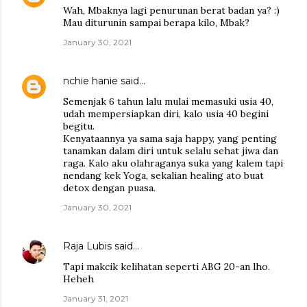
Wah, Mbaknya lagi penurunan berat badan ya? :)
Mau diturunin sampai berapa kilo, Mbak?
January 30, 2021
nchie hanie
said…
Semenjak 6 tahun lalu mulai memasuki usia 40,
udah mempersiapkan diri, kalo usia 40 begini
begitu.
Kenyataannya ya sama saja happy, yang penting
tanamkan dalam diri untuk selalu sehat jiwa dan
raga. Kalo aku olahraganya suka yang kalem tapi
nendang kek Yoga, sekalian healing ato buat
detox dengan puasa.
January 30, 2021
Raja Lubis
said…
Tapi makcik kelihatan seperti ABG 20-an lho.
Heheh
January 31, 2021