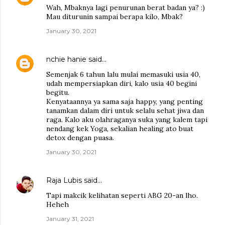
Wah, Mbaknya lagi penurunan berat badan ya? :)
Mau diturunin sampai berapa kilo, Mbak?
January 30, 2021
nchie hanie
said…
Semenjak 6 tahun lalu mulai memasuki usia 40,
udah mempersiapkan diri, kalo usia 40 begini
begitu.
Kenyataannya ya sama saja happy, yang penting
tanamkan dalam diri untuk selalu sehat jiwa dan
raga. Kalo aku olahraganya suka yang kalem tapi
nendang kek Yoga, sekalian healing ato buat
detox dengan puasa.
January 30, 2021
Raja Lubis
said…
Tapi makcik kelihatan seperti ABG 20-an lho.
Heheh
January 31, 2021