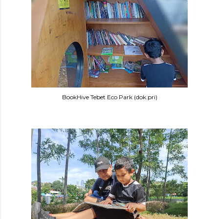
BookHive Tebet Eco Park (dok.pri)