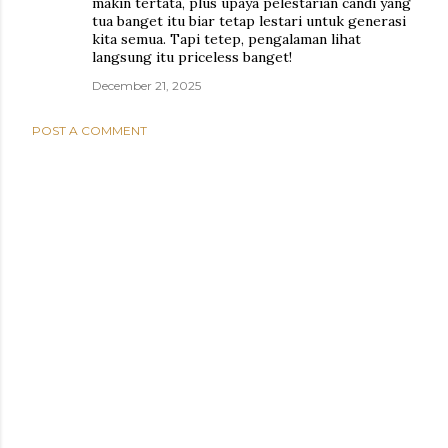
makin tertata, plus upaya pelestarian candi yang
tua banget itu biar tetap lestari untuk generasi
kita semua. Tapi tetep, pengalaman lihat
langsung itu priceless banget!
December 21, 2025
POST A COMMENT