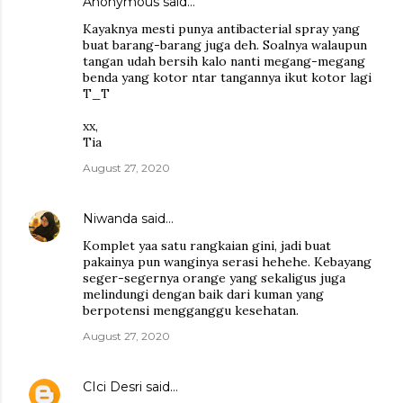
Anonymous said…
Kayaknya mesti punya antibacterial spray yang
buat barang-barang juga deh. Soalnya walaupun
tangan udah bersih kalo nanti megang-megang
benda yang kotor ntar tangannya ikut kotor lagi
T_T
xx,
Tia
August 27, 2020
Niwanda
said…
Komplet yaa satu rangkaian gini, jadi buat
pakainya pun wanginya serasi hehehe. Kebayang
seger-segernya orange yang sekaligus juga
melindungi dengan baik dari kuman yang
berpotensi mengganggu kesehatan.
August 27, 2020
CIci Desri
said…