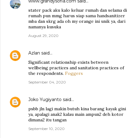
www.grandysofia.com
said…
stater pack aku kalo keluar rumah dan selama di
rumah pun mmg harus siap sama handsanitizer
mba dan skrg ada oh my orange ini unik ya, dari
namanya kusuka
August 29, 2020
Azlan
said…
Significant relationship exists between
wellbeing practices and sanitation practices of
the respondents.
Foggers
September 04, 2020
Joko Yugiyanto
said…
psbb jln lagi makin butuh kina barang kayak gini
ya, apalagi anak2 kalau main ampun2 deh kotor
dimana2 itu tangan
September 10, 2020