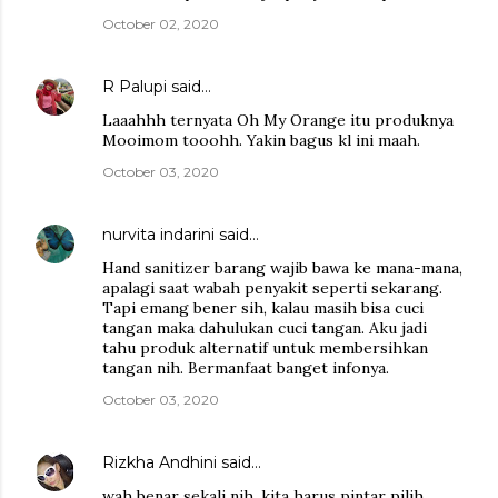
October 02, 2020
R Palupi
said…
Laaahhh ternyata Oh My Orange itu produknya
Mooimom tooohh. Yakin bagus kl ini maah.
October 03, 2020
nurvita indarini
said…
Hand sanitizer barang wajib bawa ke mana-mana,
apalagi saat wabah penyakit seperti sekarang.
Tapi emang bener sih, kalau masih bisa cuci
tangan maka dahulukan cuci tangan. Aku jadi
tahu produk alternatif untuk membersihkan
tangan nih. Bermanfaat banget infonya.
October 03, 2020
Rizkha Andhini
said…
wah benar sekali nih, kita harus pintar pilih