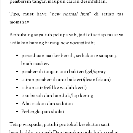
pembersih tangan maupun cairan desinfektan.
Tips, must have "
new normal item
" di
setiap tas
momshay
Berhubung saya tuh pelupa yah, jadi di setiap tas saya
sediakan barang barang
new normal
inih;
persediaan masker bersih
, sediakan 2 sampai 3
buah masker.
pembersih tangan anti bakteri (gel/spray
cairan pembersih anti bakteri (desinfektan)
sabun cair (refil ke wadah kecil)
tisu basah dan handuk/lap kering
Alat makan dan sedotan
Perlengkapan sholat
Tetap waspada, patuhi protokol kesehatan saat
berada diluar rumah Dan terapkan pola hidup sehat.