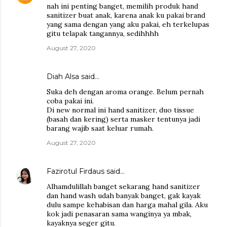
nah ini penting banget, memilih produk hand
sanitizer buat anak, karena anak ku pakai brand
yang sama dengan yang aku pakai, eh terkelupas
gitu telapak tangannya, sedihhhh
August 27, 2020
Diah Alsa
said…
Suka deh dengan aroma orange. Belum pernah
coba pakai ini.
Di new normal ini hand sanitizer, duo tissue
(basah dan kering) serta masker tentunya jadi
barang wajib saat keluar rumah.
August 27, 2020
Fazirotul Firdaus
said…
Alhamdulillah banget sekarang hand sanitizer
dan hand wash udah banyak banget, gak kayak
dulu sampe kehabisan dan harga mahal gila. Aku
kok jadi penasaran sama wanginya ya mbak,
kayaknya seger gitu.