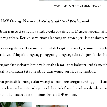
Mooimom OH MY Orange Produk
H MY Orange Natural
Antibacterial
Hand Wash
300ml
bun pencuci tangan yang bertekstur ringan.
Dengan
aroma miny
nyegarkan. Ketika saya tuang ke tangan aroma jeruk mandarin y
sa yang dihasilkan memang tidak begitu banyak, namun tetap h
tik, ya. Telapak tangan, punggung tangan, sela sela jari, kuku 
ngandung ekstrak minyak jeruk alami , anti bakteri , tidak mem
silnya tangan tetap lembut
dan wangi jeruk yang lembut.
ya pribadi kurang suka wangi sabun menyengat tertinggal di t
hari hari.selain itu ada juga oh bentuk foam hand wash. oh ya 
ngan kemasan 300 ml dibandrol di IDR 65,000.-