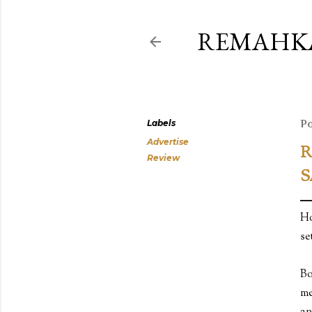
REMAHK
Labels
Po
Advertise
R
Review
S
Ho
se
Bo
me