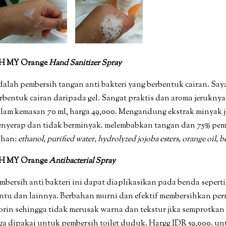
H MY Orange
Hand Sanitizer Spray
alah pembersih tangan anti bakteri yang berbentuk cairan. Saya
rbentuk cairan daripada gel. Sangat praktis dan aroma jerukny
lam kemasan 70 ml, harga 49,000. Mengandung ekstrak minyak jer
nyerap dan tidak berminyak. melembabkan tangan dan 75% pemb
ahan:
ethanol, purified water, hydrolyzed jojoba esters, orange oil,
H MY Orange
Antibacterial Spray
mbersih anti bakteri ini dapat diaplikasikan pada benda seperti
ntu dan lainnya. Berbahan murni dan efektif membersihkan per
orin sehingga tidak merusak warna dan tekstur jika semprotka
ga dipakai untuk pembersih toilet duduk. Hargg IDR 59,000. u