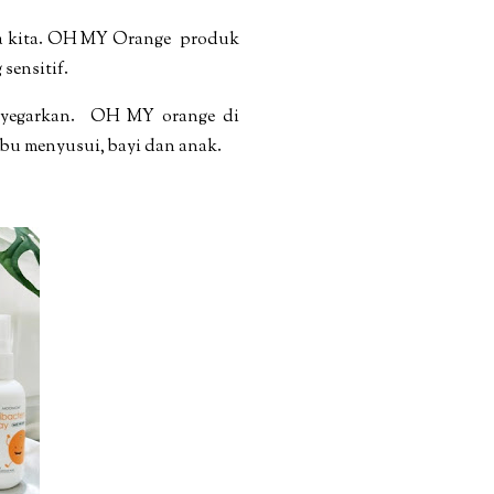
rga kita. OH MY Orange produk
 sensitif.
nyegarkan.
OH MY orange di
ibu menyusui, bayi dan anak.