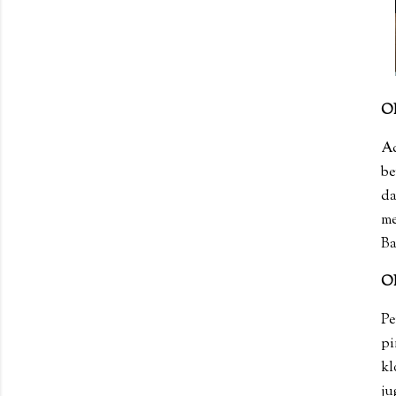
O
Ad
be
da
me
B
O
Pe
pi
kl
ju