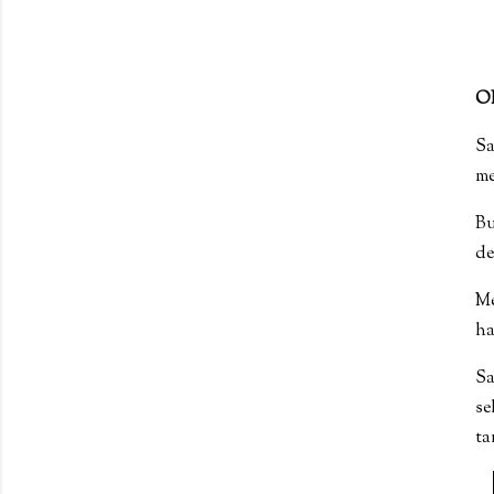
O
Sa
me
Bu
de
Me
ha
Sa
se
ta