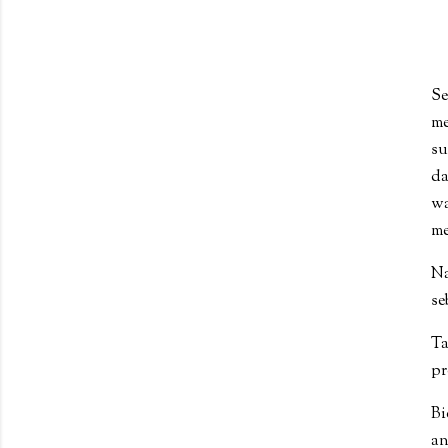
Se
me
su
da
wa
me
Na
se
Ta
pr
Bi
an