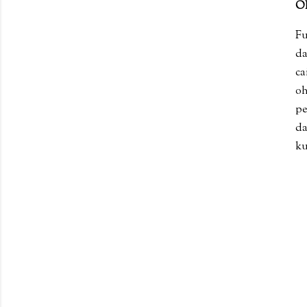
O
Fu
da
ca
oh
pe
da
ku