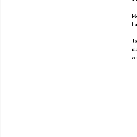
an
Me
ha
Ta
ma
co