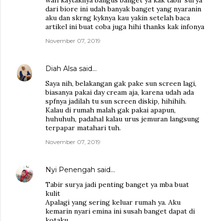
wah kaytaknya bangus banget ya kak tabir surya
dari biore ini udah banyak banget yang nyaranin
aku dan skrng kyknya kau yakin setelah baca
artikel ini buat coba juga hihi thanks kak infonya
November 07, 2019
Diah Alsa
said…
Saya nih, belakangan gak pake sun screen lagi,
biasanya pakai day cream aja, karena udah ada
spfnya jadilah tu sun screen diskip, hihihih.
Kalau di rumah malah gak pakai apapun,
huhuhuh, padahal kalau urus jemuran langsung
terpapar matahari tuh.
November 07, 2019
Nyi Penengah
said…
Tabir surya jadi penting banget ya mba buat
kulit
Apalagi yang sering keluar rumah ya. Aku
kemarin nyari emina ini susah banget dapat di
kotaku.