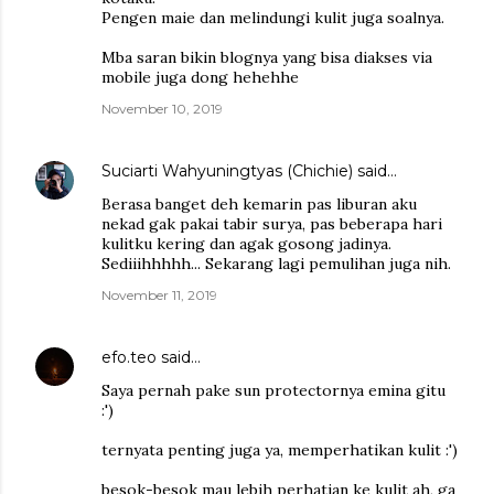
Pengen maie dan melindungi kulit juga soalnya.
Mba saran bikin blognya yang bisa diakses via
mobile juga dong hehehhe
November 10, 2019
Suciarti Wahyuningtyas (Chichie)
said…
Berasa banget deh kemarin pas liburan aku
nekad gak pakai tabir surya, pas beberapa hari
kulitku kering dan agak gosong jadinya.
Sediiihhhhh... Sekarang lagi pemulihan juga nih.
November 11, 2019
efo.teo
said…
Saya pernah pake sun protectornya emina gitu
:')
ternyata penting juga ya, memperhatikan kulit :')
besok-besok mau lebih perhatian ke kulit ah, ga