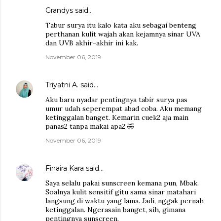
Grandys
said…
Tabur surya itu kalo kata aku sebagai benteng
perthanan kulit wajah akan kejamnya sinar UVA
dan UVB akhir-akhir ini kak.
November 06, 2019
Triyatni A.
said…
Aku baru nyadar pentingnya tabir surya pas
umur udah seperempat abad coba. Aku memang
ketinggalan banget. Kemarin cuek2 aja main
panas2 tanpa makai apa2 🤣
November 06, 2019
Finaira Kara
said…
Saya selalu pakai sunscreen kemana pun, Mbak.
Soalnya kulit sensitif gitu sama sinar matahari
langsung di waktu yang lama. Jadi, nggak pernah
ketinggalan. Ngerasain banget, sih, gimana
pentingnya sunscreen.