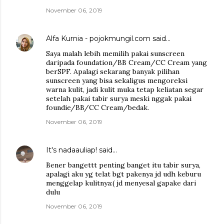
November 06, 2019
Alfa Kurnia - pojokmungil.com
said…
Saya malah lebih memilih pakai sunscreen
daripada foundation/BB Cream/CC Cream yang
berSPF. Apalagi sekarang banyak pilihan
sunscreen yang bisa sekaligus mengoreksi
warna kulit, jadi kulit muka tetap keliatan segar
setelah pakai tabir surya meski nggak pakai
foundie/BB/CC Cream/bedak.
November 06, 2019
It's nadaauliap!
said…
Bener bangettt penting banget itu tabir surya,
apalagi aku yg telat bgt pakenya jd udh keburu
menggelap kulitnya:( jd menyesal gapake dari
dulu
November 06, 2019